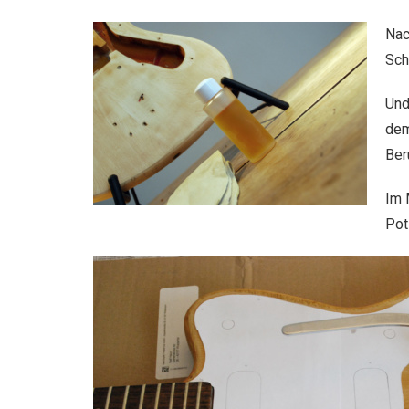
Nac
Sch
Und
dem
Beru
Im 
Pot