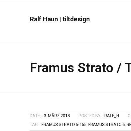
Ralf Haun | tiltdesign
Framus Strato / T
DATE:
3. MÄRZ 2018
POSTED BY:
RALF_H
C
TAG:
FRAMUS STRATO 5-155
,
FRAMUS STRATO 6
,
R