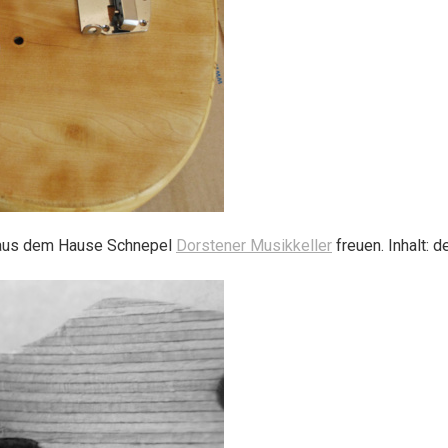
f aus dem Hause Schnepel
Dorstener Musikkeller
freuen. Inhalt: d