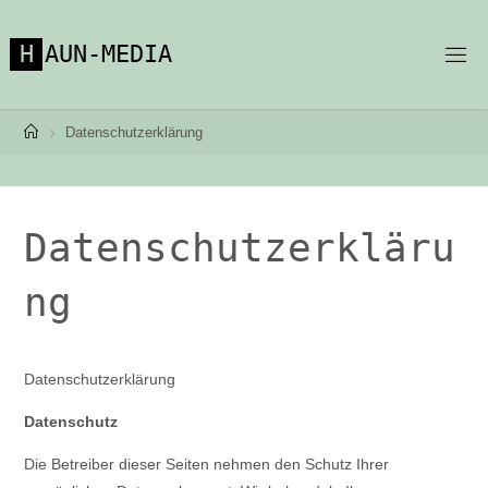
Zum
Inhalt
H
A
U
N
-
M
E
D
I
A
springen
Start
Datenschutzerklärung
Datenschutzerkläru
ng
Datenschutzerklärung
Datenschutz
Die Betreiber dieser Seiten nehmen den Schutz Ihrer