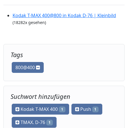
Kodak T-MAX 400@800 in Kodak D-76 | Kleinbild
(18282x gesehen)
Tags
800@400
Suchwort hinzufügen
Kodak T-MAX 400
Push
1
1
TMAX. D-76
1